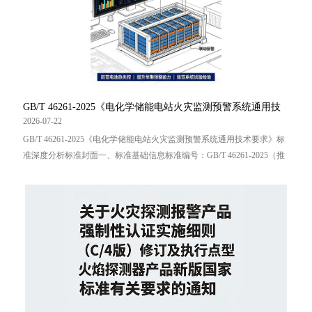
GB/T 46261-2025《电化学储能电站火灾监测预警系统通用技
术要求》标准分析
2026-07-22
GB/T 46261-2025《电化学储能电站火灾监测预警系统通用技术要求》标
准深度分析标准封面一、标准基础信息标准编号：GB/T 46261-2025（推
荐性国家标准）发布日期：2025-08-29实施日期：2026-09-01归口单位：
国家消防救援局，应急管理部沈阳消防研究所牵头编制行业定位：国内
首部电化学储能电站火灾监测预警专项国标核心价值：补齐储能安... ...