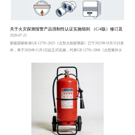
关于火灾探测报警产品强制性认证实施细则 （C/4版）修订及
执行点型火焰探测器产品新版 国家标准有关要求的通知
2026-07-21
新版国家标准GB 12791-2025《点型火焰探测器》已于2025年10月31日发
布，将于2026年11月1日起正式实施，代替GB 12791-2006《点型紫外火
焰探测器》，代替GB 15631-2008《特种火灾探测器》中的点型红外火焰
探测器部分。根据上述国家标准修订结果及强制性产品认证技术专家组
（TC16 消防产品）的专题技术决议，经征求有关单位意见... ...