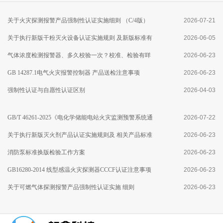
关于火灾探测报警产品强制性认证实施细则 （C/4版）
2026-07-21
修订及执行点型火焰探测器产品新版 国家标准有关要求
关于执行新版干粉灭火设备认证实施规则 及新版标准有
2026-06-05
的通知
关要求的通知
气体浓度检测报警器、多久校验一次？校准、检验有咩
2026-06-23
区别？
GB 14287.1电气火灾报警控制器 产品送检注意事项
2026-06-23
强制性认证与自愿性认证区别
2026-04-03
GB/T 46261-2025《电化学储能电站火灾监测预警系统通
2026-07-22
用技术要求》标准分析
关于执行新版灭火剂产品认证实施规则及 相关产品标准
2026-06-23
有关要求的通知
消防泵标准换版检验工作方案
2026-06-23
GB16280-2014 线型感温火灾探测器CCCF认证注意事项
2026-06-23
关于可燃气体探测报警产品强制性认证实施 细则
2026-06-23