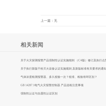
上一篇：无
相关新闻
关于火灾探测报警产品强制性认证实施细则 （C/4版）修订及执行点
焰探测器产品新版 国家标准有关要求的通知
关于执行新版干粉灭火设备认证实施规则 及新版标准有关要求的通
气体浓度检测报警器、多久校验一次？校准、检验有咩区别？
GB 14287.1电气火灾报警控制器 产品送检注意事项
强制性认证与自愿性认证区别