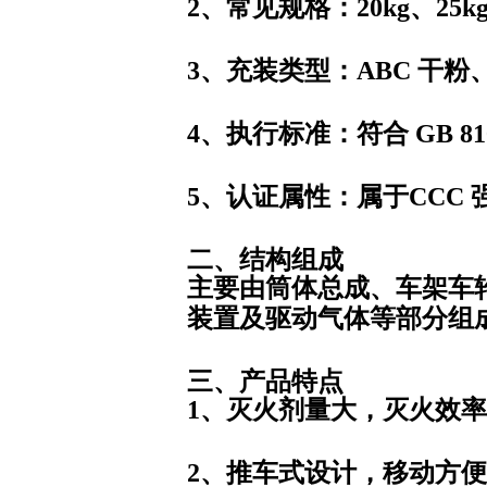
2、常见规格
：20kg、25k
3、充装类型
：ABC 干
4、执行标准
：符合 GB 8
5、认证属性
：属于
CCC
二、结构组成
主要由筒体总成、车架车轮
装置及驱动气体等部分组
三、产品特点
1、灭火剂量大，灭火效
2、推车式设计，移动方