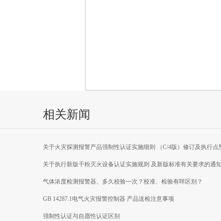
相关新闻
关于火灾探测报警产品强制性认证实施细则 （C/4版）修订及执行点
焰探测器产品新版 国家标准有关要求的通知
关于执行新版干粉灭火设备认证实施规则 及新版标准有关要求的通
气体浓度检测报警器、多久校验一次？校准、检验有咩区别？
GB 14287.1电气火灾报警控制器 产品送检注意事项
强制性认证与自愿性认证区别