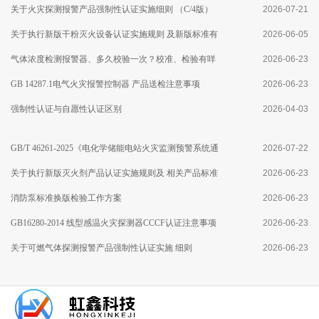
关于火灾探测报警产品强制性认证实施细则 （C/4版）
2026-07-21
修订及执行点型火焰探测器产品新版 国家标准有关要求
关于执行新版干粉灭火设备认证实施规则 及新版标准有
2026-06-05
的通知
关要求的通知
气体浓度检测报警器、多久校验一次？校准、检验有咩
2026-06-23
区别？
GB 14287.1电气火灾报警控制器 产品送检注意事项
2026-06-23
强制性认证与自愿性认证区别
2026-04-03
GB/T 46261-2025《电化学储能电站火灾监测预警系统通
2026-07-22
用技术要求》标准分析
关于执行新版灭火剂产品认证实施规则及 相关产品标准
2026-06-23
有关要求的通知
消防泵标准换版检验工作方案
2026-06-23
GB16280-2014 线型感温火灾探测器CCCF认证注意事项
2026-06-23
关于可燃气体探测报警产品强制性认证实施 细则
2026-06-23