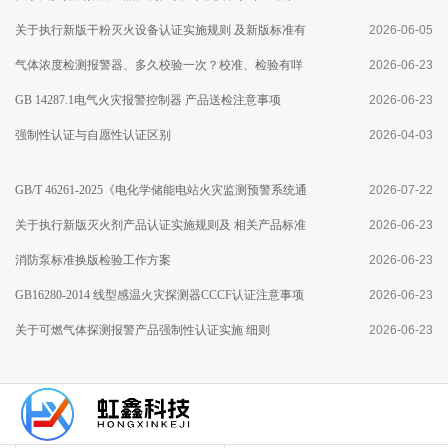
修订及执行点型火焰探测器产品新版 国家标准有关要求
关于执行新版干粉灭火设备认证实施规则 及新版标准有
2026-06-05
的通知
关要求的通知
气体浓度检测报警器、多久校验一次？校准、检验有咩
2026-06-23
区别？
GB 14287.1电气火灾报警控制器 产品送检注意事项
2026-06-23
强制性认证与自愿性认证区别
2026-04-03
GB/T 46261-2025《电化学储能电站火灾监测预警系统通
2026-07-22
用技术要求》标准分析
关于执行新版灭火剂产品认证实施规则及 相关产品标准
2026-06-23
有关要求的通知
消防泵标准换版检验工作方案
2026-06-23
GB16280-2014 线型感温火灾探测器CCCF认证注意事项
2026-06-23
关于可燃气体探测报警产品强制性认证实施 细则
2026-06-23