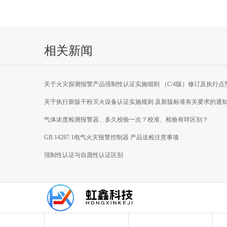
相关新闻
关于火灾探测报警产品强制性认证实施细则 （C/4版）修订及执行点
焰探测器产品新版 国家标准有关要求的通知
关于执行新版干粉灭火设备认证实施规则 及新版标准有关要求的通
气体浓度检测报警器、多久校验一次？校准、检验有咩区别？
GB 14287.1电气火灾报警控制器 产品送检注意事项
强制性认证与自愿性认证区别