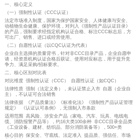
一、核心定义
CCC
（一）强制性认证（
认证）
法定市场准入制度，国家为保护国家安全、人体健康与安全、
动植物生命健康、保护环境，对列入《强制性产品认证目录》
CCC
的产品，强制要求经指定机构认证合格、标注
标志后，方
可出厂、销售、进口或经营使用。
CQC
（二）自愿性认证（以
认证为代表）
CCC
企业自主选择的质量背书，针对非
目录产品，企业自愿申
请，经资质机构认证合格后获证、使用对应标志，用于提升竞
/
争力、满足采购
招标要求。
二、核心区别对比表
CCC
CQC
对比维度
强制性认证（
） 自愿性认证（如
）
法律性质
强制（法定义务），未认证禁止入市
自愿（企业自
主），不认证可合法销售
法律依据
《产品质量法》《标准化法》《强制性产品认证管理
规定》
《认证认可条例》，无强制入市条款
适用范围
高风险、涉安全产品（家电、汽车、玩具、电线电
16
100
CCC
缆、消防报警产品等），约
大类
余种 非
目录全品类
500+
（工业设备、建材、纺织品、部分消防装备等），
类
核心目的
保安全、守底线、法定准入
提品质、强信任、市场