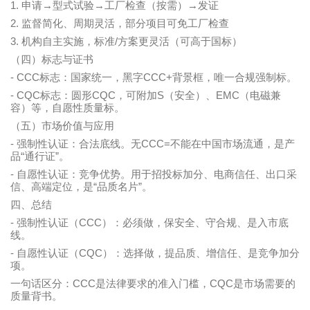
1.
→
→
→
申请
型式试验
工厂检查（按需）
发证
2.
监督简化、周期灵活，部分项目可免工厂检查
3.
/
机构自主实施，标准
方案更灵活（可高于国标）
（四）标志与证书
- CCC
CCC+
标志：国家统一，黑字
背景框，唯一合规强制标。
- CQC
CQC
S
EMC
标志：圆形
，可附加
（安全）、
（电磁兼
容）等，自愿性质量标。
（五）市场价值与应用
-
CCC=
强制性认证：合法底线。无
不能在中国市场流通，是产
“
”
品
通行证
。
-
自愿性认证：竞争优势。用于招投标加分、电商信任、出口采
“
”
信、高端定位，是
品质名片
。
四、总结
-
CCC
强制性认证（
）：必须做，保安全、守合规、是入市底
线。
-
CQC
自愿性认证（
）：选择做，提品质、增信任、是竞争加分
项。
CCC
CQC
一句话区分：
是法律要求的准入门槛，
是市场需要的
质量背书。