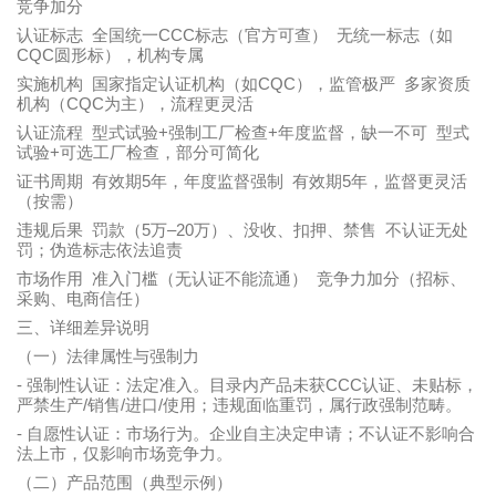
竞争加分
CCC
认证标志
全国统一
标志（官方可查） 无统一标志（如
CQC
圆形标），机构专属
CQC
实施机构
国家指定认证机构（如
），监管极严 多家资质
CQC
机构（
为主），流程更灵活
+
+
认证流程
型式试验
强制工厂检查
年度监督，缺一不可 型式
+
试验
可选工厂检查，部分可简化
5
5
证书周期
有效期
年，年度监督强制 有效期
年，监督更灵活
（按需）
5
–20
违规后果
罚款（
万
万）、没收、扣押、禁售 不认证无处
罚；伪造标志依法追责
市场作用
准入门槛（无认证不能流通）
竞争力加分（招标、
采购、电商信任）
三、详细差异说明
（一）法律属性与强制力
-
CCC
强制性认证：法定准入。目录内产品未获
认证、未贴标，
/
/
/
严禁生产
销售
进口
使用；违规面临重罚，属行政强制范畴。
-
自愿性认证：市场行为。企业自主决定申请；不认证不影响合
法上市，仅影响市场竞争力。
（二）产品范围（典型示例）