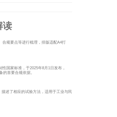
解读
A4
、合规要点等进行梳理，排版适配
打
2025
8
1
制性国家标准，于
年
月
日发布，
备的首要合规依据。
，描述了相应的试验方法，适用于工业与民