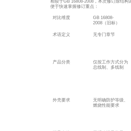
GB 16808-2008
相较于
，本次修订除结构
便于快速掌握修订重点：
GB 16808-
对比维度
2008
（旧标）
术语定义
无专门章节
产品分类
仅按工作方式分为
总线制、多线制
外壳要求
无明确防护等级、
燃烧性能要求