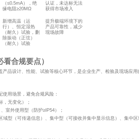
≤0.5mA
（
），绝
认证，未达标无法
≥20MΩ
缘电阻
获得市场准入
新增高温（运
提升极端环境下的
行）、恒定湿热
产品可靠性，减少
（耐久）试验，删
现场故障
除振动（正弦）
（耐久）试验
必看合规要点）
盖产品设计、性能、试验等核心环节，是企业生产、检验及现场应用
配使用场景，避免合规风险：
标，无变化）；
≥IP54
）、室外使用型（防护
）；
区域型（可传递信息）、集中型（可接收并集中显示信息）、集中区