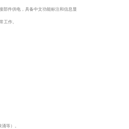
；
接部件供电，具备中文功能标注和信息显
常工作。
；
；
浪涌等）。