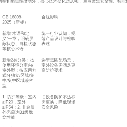
20
调整和编辑性改动外，核心技术变化达
项，重点聚焦安全性、智能
GB 16808-
合规影响
2025
（新标）
“
新增
术语和定
统一行业认知，规
”
义
一章，明确屏
范产品设计与检验
蔽状态、自检状态
表述
等核心术语
2
新增
类分类：按
选型需匹配场景，
/
使用环境分室内
室外设备需满足更
室外型；按应用方
高防护要求
/
/
式分独立
区域
集
/
中
集中区域兼容
型
1.
防护等级：室内
旧设备防护不达标
≥IP20
，室外
需更换，降低现场
≥IP54
2.
；
非金属
安全风险
B1
外壳需达
级燃
烧性能