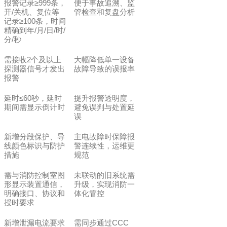
≥999
报警记录
条，
便于事故追溯、监
/
开
关机、复位等
管检查和复盘分析
≥100
记录
条，时间
/
/
/
/
精确到年
月
日
时
/
分
秒
2
需接收
个及以上
大幅降低单一设备
探测器信号才发出
故障导致的误报率
报警
≤60
延时
秒，延时
提升报警透明度，
期间需显示倒计时
避免误判与处置延
误
新增分段保护、导
主电故障时保障报
线颜色标识与防护
警连续性，运维更
措施
规范
需与消防控制室图
未联动的旧系统需
形显示装置通信，
升级，实现消防一
明确接口、协议和
体化管控
授时要求
CCC
新增泄漏电流要求
需同步通过