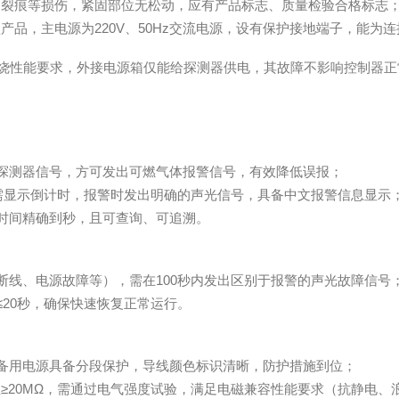
、裂痕等损伤，紧固部位无松动，应有产品标志、质量检验合格标志
220V
50Hz
型产品，主电源为
、
交流电源，设有保护接地端子，能为连
烧性能要求，外接电源箱仅能给探测器供电，其故障不影响控制器正
）
探测器信号，方可发出可燃气体报警信号，有效降低误报；
需显示倒计时，报警时发出明确的声光信号，具备中文报警信息显示
时间精确到秒，且可查询、可追溯。
100
断线、电源故障等），需在
秒内发出区别于报警的声光故障信号
≤20
秒，确保快速恢复正常运行。
备用电源具备分段保护，导线颜色标识清晰，防护措施到位；
≥20MΩ
阻
，需通过电气强度试验，满足电磁兼容性能要求（抗静电、