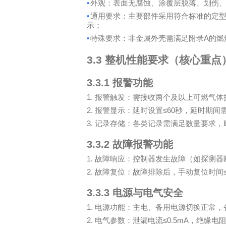
•
外观：表面无腐蚀、涂覆层脱落、划伤
•
通用要求：主要部件采用符合标准的定
示；
•
A
特殊要求：非金属外壳需满足附录
的燃
3.3
整机性能要求（核心重点
3.3.1
报警功能
1.
报警触发：需接收两个及以上可燃气体
2.
≤60
报警显示：延时设置
秒，延时期间
3.
记录存储：各类记录需满足数量要求，
3.3.2
故障报警功能
1.
故障响应：控制器发生故障（如探测器
2.
故障复位：故障排除后，手动复位时间
3.3.3
电源与电气安全
1.
电源功能：主电、备用电源切换正常，
2.
≤0.5mA
电气参数：泄漏电流
，绝缘电