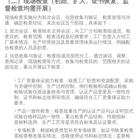
（二）现场检查（初始、扩大、证书恢复、监
督检查均需开展）
现场检查实施分为首次会议、信息收集与验证、检查发现与沟
通、确定检查结论、末次会议五个阶段，具体如下：
1.
首次会议：检查组长主持会议，向工厂介绍检查组成员、检
查目的、检查范围、检查流程及纪律要求；工厂负责人介绍工
厂基本情况、生产经营状况及质量管理体系运行情况，明确配
合检查的人员及职责。
2.
信息收集与验证：检查组成员按照分工，通过谈话、观察、
查阅记录、现场检测等方式，收集与检查目的、范围相关的证
据信息，重点开展以下检查：
￮
工厂质量保证能力检查：核查工厂职责和资源配置、采购
/
与关键件控制、生产过程控制、例行检验和
或确认检验、
检验试验仪器设备校准与管理、认证产品变更及一致性控
制、证书和标志使用等情况，确保符合工厂质量保证能力
要求。
￮
产品一致性检查：核查批量生产的认证产品与认证时型式
试验合格样品的一致性，重点检查产品结构、性能指标、
原材料选用、生产工艺等是否符合标准及认证要求。
￮
专项检查：根据检查类型补充专项核查，如证书恢复检查
需核查整改落实情况、违规使用证书和标志情况；监督检