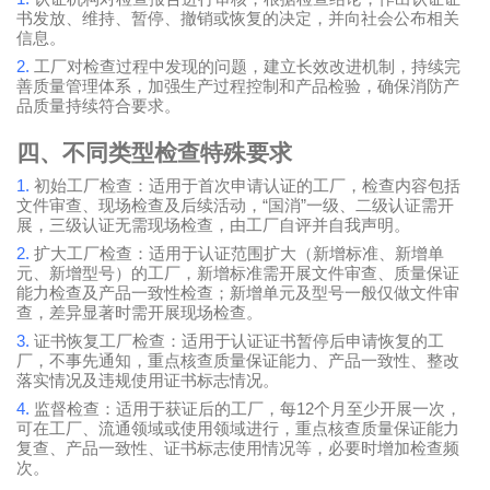
书发放、维持、暂停、撤销或恢复的决定，并向社会公布相关
信息。
2.
工厂对检查过程中发现的问题，建立长效改进机制，持续完
善质量管理体系，加强生产过程控制和产品检验，确保消防产
品质量持续符合要求。
四、不同类型检查特殊要求
1.
初始工厂检查：适用于首次申请认证的工厂，检查内容包括
“
”
文件审查、现场检查及后续活动，
国消
一级、二级认证需开
展，三级认证无需现场检查，由工厂自评并自我声明。
2.
扩大工厂检查：适用于认证范围扩大（新增标准、新增单
元、新增型号）的工厂，新增标准需开展文件审查、质量保证
能力检查及产品一致性检查；新增单元及型号一般仅做文件审
查，差异显著时需开展现场检查。
3.
证书恢复工厂检查：适用于认证证书暂停后申请恢复的工
厂，不事先通知，重点核查质量保证能力、产品一致性、整改
落实情况及违规使用证书标志情况。
4.
12
监督检查：适用于获证后的工厂，每
个月至少开展一次，
可在工厂、流通领域或使用领域进行，重点核查质量保证能力
复查、产品一致性、证书标志使用情况等，必要时增加检查频
次。