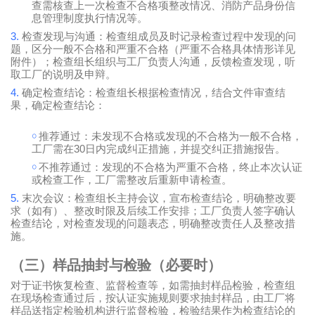
查需核查上一次检查不合格项整改情况、消防产品身份信
息管理制度执行情况等。
3.
检查发现与沟通：检查组成员及时记录检查过程中发现的问
题，区分一般不合格和严重不合格（严重不合格具体情形详见
附件）；检查组长组织与工厂负责人沟通，反馈检查发现，听
取工厂的说明及申辩。
4.
确定检查结论：检查组长根据检查情况，结合文件审查结
果，确定检查结论：
￮
推荐通过：未发现不合格或发现的不合格为一般不合格，
30
工厂需在
日内完成纠正措施，并提交纠正措施报告。
￮
不推荐通过：发现的不合格为严重不合格，终止本次认证
或检查工作，工厂需整改后重新申请检查。
5.
末次会议：检查组长主持会议，宣布检查结论，明确整改要
求（如有）、整改时限及后续工作安排；工厂负责人签字确认
检查结论，对检查发现的问题表态，明确整改责任人及整改措
施。
（三）样品抽封与检验（必要时）
对于证书恢复检查、监督检查等，如需抽封样品检验，检查组
在现场检查通过后，按认证实施规则要求抽封样品，由工厂将
样品送指定检验机构进行监督检验，检验结果作为检查结论的