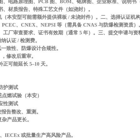
图、电路原理图、
PCB 图、BOM、铭牌图、企业标准、说明书（
书、材质报告、特殊工艺文件（如浇封）。
样机（本安型可能需额外提供裸板 / 未浇封件）。二、选择认证机
PCEC、CNEX、NEPSI
等（需具备
CNAS 与防爆检测资质）
、工厂审查要求、证书有效期（通常
5 年）。三、提交申请与资
缴纳认证
/ 检测费。
纸一致性、防爆设计合规性。
》，修改后重审。
补正可能延长
5–10 天
。
 防护测试
火花点燃试验（本安）
应性测试
按报告整改、重测。
复杂产品更长。
X、IECEx 或批量生产高风险产品。