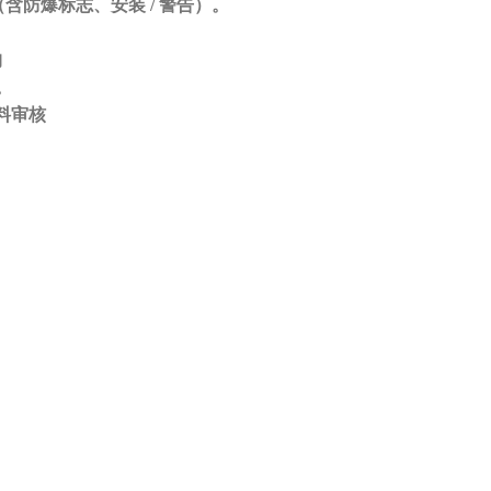
含防爆标志、安装 / 警告）。
构
。
料审核