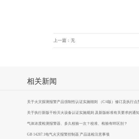
上一篇：无
相关新闻
关于火灾探测报警产品强制性认证实施细则 （C/4版）修订及执行点
焰探测器产品新版 国家标准有关要求的通知
关于执行新版干粉灭火设备认证实施规则 及新版标准有关要求的通
气体浓度检测报警器、多久校验一次？校准、检验有咩区别？
GB 14287.1电气火灾报警控制器 产品送检注意事项