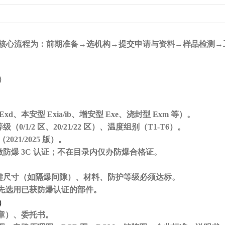
核心流程为：
前期准备
→选机构→提交申请与资料→样品检测→
）
Exd、本安型 Exia/ib、增安型 Exe、浇封型 Exm 等）。
（0/1/2 区、20/21/22 区）、温度组别（T1-T6）。
（
2021/2025 版）。
做
防爆
3C 认证
；不在目录内仅办
防爆合格证
。
关键尺寸（如隔爆间隙）、材料、防护等级必须达标。
先选用已获防爆认证的部件。
）
章）、委托书。