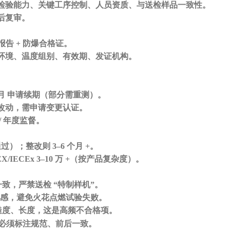
检验能力、关键工序控制、人员资质、与送检样品一致性。
后复审。
报告
+ 防爆合格证
。
环境、温度组别、有效期、发证机构。
月
申请续期（部分需重测）。
改动，需
申请变更认证
。
/ 年度监督。
次通过）；整改则
3–6 个月 +
。
EX/IECEx
3–10 万 +
（按产品复杂度）。
一致
，严禁送检
“特制样机”。
电感
，避免火花点燃试验失败。
糙度、长度
，这是高频不合格项。
必须标注规范、前后一致。