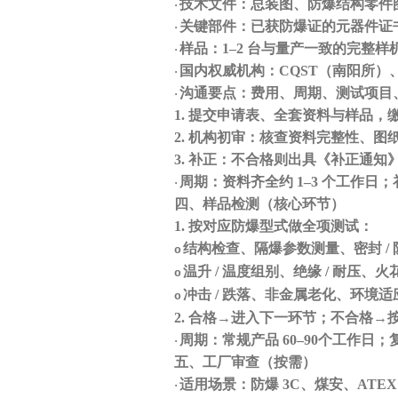
技术文件：总装图、防爆结构零件
·
关键部件：已获防爆证的元器件证
·
样品：
1–2 台与量产一致的完整
·
国内权威机构：
CQST（南阳所）、
·
沟通要点：费用、周期、测试项目
·
1.
提交申请表、全套资料与样品，
2.
机构初审：核查资料完整性、图
3.
补正：不合格则出具《补正通知
周期：资料齐全约
1–3 个工作日
；
·
四、样品检测（核心环节）
1.
按对应防爆型式做全项测试：
结构检查、隔爆参数测量、密封
/
o
温升
/ 温度组别、绝缘 / 耐压、
o
冲击
/ 跌落、非金属老化、环境适
o
2.
合格
→进入下一环节；不合格→
周期：常规产品
60
–
90
个工作日
；
·
五、工厂审查（按需）
适用场景：防爆
3C、煤安、ATE
·