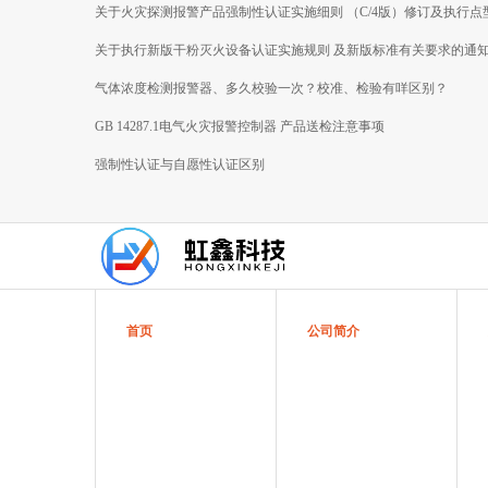
关于火灾探测报警产品强制性认证实施细则 （C/4版）修订及执行点
焰探测器产品新版 国家标准有关要求的通知
关于执行新版干粉灭火设备认证实施规则 及新版标准有关要求的通
气体浓度检测报警器、多久校验一次？校准、检验有咩区别？
GB 14287.1电气火灾报警控制器 产品送检注意事项
强制性认证与自愿性认证区别
首页
公司简介