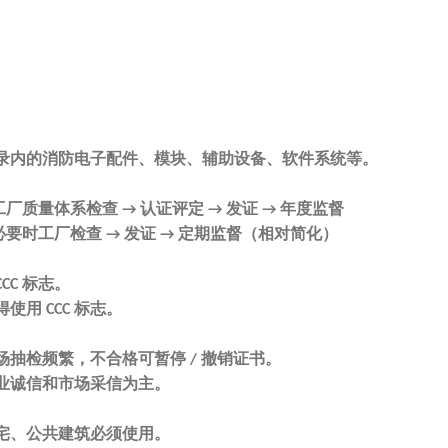
录内的消防电子配件、模块、辅助设备、软件系统等。
工厂质量体系检查
认证评定
发证
年度监督
→
→
→
必要时工厂检查
发证
定期监督（相对简化）
→
→
标志
。
CCC
得使用
标志
。
CCC
场抽检频繁，不合格可暂停
撤销证书。
/
业诚信和市场采信为主。
宅、公共建筑必须使用
。