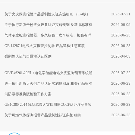
关于火灾探测报警产品强制性认证实施细则 （C/4版）
2026-07-21
修订及执行点型火焰探测器产品新版 国家标准有关要求
关于执行新版干粉灭火设备认证实施规则 及新版标准有
2026-06-05
的通知
关要求的通知
气体浓度检测报警器、多久校验一次？校准、检验有咩
2026-06-23
区别？
GB 14287.1电气火灾报警控制器 产品送检注意事项
2026-06-23
强制性认证与自愿性认证区别
2026-04-03
GB/T 46261-2025《电化学储能电站火灾监测预警系统通
2026-07-22
用技术要求》标准分析
关于执行新版灭火剂产品认证实施规则及 相关产品标准
2026-06-23
有关要求的通知
消防泵标准换版检验工作方案
2026-06-23
GB16280-2014 线型感温火灾探测器CCCF认证注意事项
2026-06-23
关于可燃气体探测报警产品强制性认证实施 细则
2026-06-23