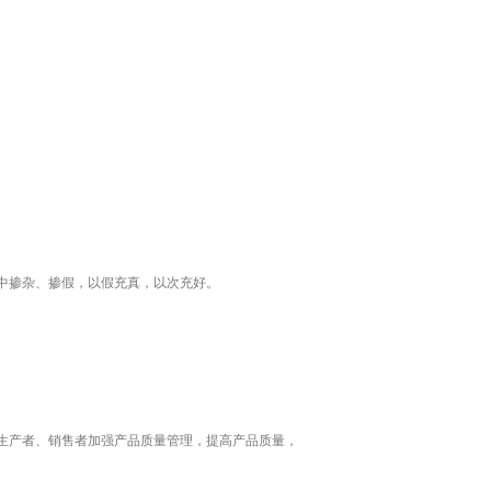
中掺杂、掺假，以假充真，以次充好。
。
生产者、销售者加强产品质量管理，提高产品质量，