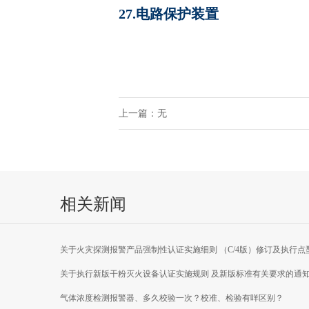
27.电路保护装置
上一篇：无
相关新闻
关于火灾探测报警产品强制性认证实施细则 （C/4版）修订及执行点
焰探测器产品新版 国家标准有关要求的通知
关于执行新版干粉灭火设备认证实施规则 及新版标准有关要求的通
气体浓度检测报警器、多久校验一次？校准、检验有咩区别？