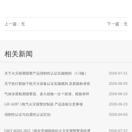
上一篇：无
下一篇：无
相关新闻
关于火灾探测报警产品强制性认证实施细则 （C/4版）
2026-07-21
修订及执行点型火焰探测器产品新版 国家标准有关要求
关于执行新版干粉灭火设备认证实施规则 及新版标准有
2026-06-05
的通知
关要求的通知
气体浓度检测报警器、多久校验一次？校准、检验有咩
2026-06-23
区别？
GB 14287.1电气火灾报警控制器 产品送检注意事项
2026-06-23
强制性认证与自愿性认证区别
2026-04-03
GB/T 46261-2025《电化学储能电站火灾监测预警系统通
2026-07-22